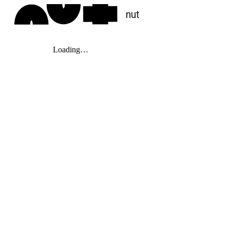
nut
Sk